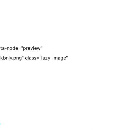
ode="preview"
kbnlv.png" class="lazy-image"
？