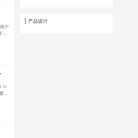
产品设计
上用户
不是
到
/>看
会被替
完成
>具
估
了
取
/>
管
要么
定期
这样
际的情
>
那么在
在江