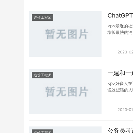
择。</p>
Chat
造价工程师
<p>最近的社
增长最快的消
简单的搜索和
ChatGPT
看来自Chat
2023-02
代吗？<br
很多以前需要
体说一下哪些
一建和一
造价工程师
计，可以通过
<p>好多人在
代。<br /
说这些话的人
理，供应商谈
就是多给个一
财务报告，支
的人说的话能信吗
况是，这两张
2023-01
<br />为什么
weight:bo
不同的地方、
公务员考
造价工程师