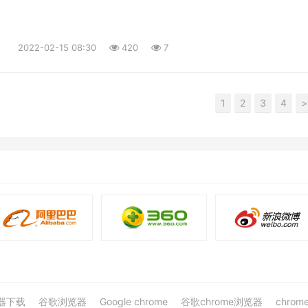
ds/question/20221017/035a4e40b8730b2db95a06f0a7c8a890.png
40b8730b2db95a06f0a7c8a890.png" /><br /></div><p style="mar
gin-bottom:20px;border:0px;color:rgb(34,34,34);font-family:'Ping
2022-02-15 08:30
420
7
o Sans GB', 'Microsoft YaHei', 'WenQuanYi Micro Hei', 'Helvetica Neue',
erif;font-size:18px;text-align:justify;"><span style="border:0px;letter
:1px;">还有一位兄弟手持一级建造师市政+公路，交通部+建设部监理工程、
1
2
3
4
>
级安全工程师、高级工程师的人，投放了很多份简历都石沉大海，也在抱
></p><div style="margin-
border:0px;color:rgb(34,34,34);font-family:'PingFang SC', 'Hiragino
crosoft YaHei', 'WenQuanYi Micro Hei', 'Helvetica Neue', Arial, sans-
ze:18px;text-align:justify;"><img
ds/question/20221017/3b385c9db46944aa014efa760bf825c4.jpg"
9db46944aa014efa760bf825c4.jpg" /><br /></div><p style="marg
gin-bottom:20px;border:0px;color:rgb(34,34,34);font-family:'Ping
o Sans GB', 'Microsoft YaHei', 'WenQuanYi Micro Hei', 'Helvetica Neue',
erif;font-size:18px;text-align:justify;"><span style="border:0px;letter
:1px;">图中还说了，想到前几天河南企业招聘现场工程师，总共只招4~5个
00多位应聘者，把主管都惊呆了。</span></p><div style="margin
border:0px;color:rgb(34,34,34);font-family:'PingFang SC', 'Hiragino
crosoft YaHei', 'WenQuanYi Micro Hei', 'Helvetica Neue', Arial, sans-
览器下载
谷歌浏览器
Google chrome
谷歌chrome浏览器
chro