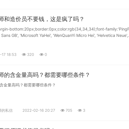
多备考一级造价工程师的考生们，都被这低的离谱的通过率吓到，<span
街了、不值钱了而不去考，早晚有一天，你会后悔的。<br /><br />谣
弃全面复习教材的方法，针对教材中的重要内容与难点内容，进行复习掌
nt-weight:700;border:0px;">“真的假的，造价工程师通过率这么低吗？”“
进步。<br /><br /><br />希望看到这个的朋友，你是一位智者。<br
在有牢固教材知识基础之上，精读教材应该对照考试大纲进行，这样做主
span>”这门考试真的这么难通过吗？不妨往下看看</p><p style="marg
在这个世道，对于绝大部分普通人来说，想要往上走一步，真的很困难，而学习
师和造价员不要钱，这是疯了吗？
哪些是考试重点，哪些是考试难点，这些内容是要求熟记的，如果第一遍
gin-bottom:20px;border:0px;color:rgb(34,34,34);font-family:'Ping
<br /><br />所以，考证这个学习过程，拿证这个学习结果，你说值不
坚持记忆，反复记忆加深印象，到考试要用的时候，也就不容易出错。</
o Sans GB', 'Microsoft YaHei', 'WenQuanYi Micro Hei', 'Helvetica Neue',
rgin-bottom:20px;border:0px;color:rgb(34,34,34);font-family:'Ping
/>持之以恒。备考一级造价工程师考试必须要有“水滴石穿”的精神，学习不进
serif;font-size:18px;text-align:center;"><span style="border:0px;"
o Sans GB', 'Microsoft YaHei', 'WenQuanYi Micro Hei', 'Helvetica Neue',
题就往后退，这肯定是不行的。连最基本的每天坚持学习的毅力都没有，
span></p><div style="margin-top:18px;margin-
erif;font-size:18px;text-align:justify;margin-top:0px;"><span
试想要顺利考过，多少是有点难度的。实际上，很多考生刚开始备考有十
border:0px;color:rgb(34,34,34);font-family:'PingFang SC', 'Hiragino
rder:0px;letter-spacing:1px;">最近在网络上看到一组图片。图一是一兄
后越提不起学习的兴趣，时不时偷懒，导致复习计划完不成。说到底，一
crosoft YaHei', 'WenQuanYi Micro Hei', 'Helvetica Neue', Arial, sans-
造价工程师和造价员不要钱，相当于白送，只求给上个社保就可以了，原
-17 18:53
320
0
必须要一鼓作气、再接再厉进行下去，才能最终取得胜利。</p>
ze:18px;text-align:justify;"><img
小三万了（她这社保的缴费基数这么高？一般不都是缴最低档的吗），都
ds/question/20221017/86c591f8fb6404a385bfa742c8e7b31d.jpg"
="border:0px;color:rgb(0,0,0);">承受不了。</span></span></p><div
f8fb6404a385bfa742c8e7b31d.jpg" /><br /></div><p style="margi
n-bottom:18px;border:0px;color:rgb(34,34,34);font-family:'PingFan
师的含金量高吗？都需要哪些条件？
gin-bottom:20px;border:0px;color:rgb(34,34,34);font-family:'Ping
o Sans GB', 'Microsoft YaHei', 'WenQuanYi Micro Hei', 'Helvetica Neue',
o Sans GB', 'Microsoft YaHei', 'WenQuanYi Micro Hei', 'Helvetica Neue',
含金量高吗？都需要哪些条件？
erif;font-size:18px;text-align:justify;"><img
s-serif;font-size:18px;text-align:center;">（数据仅供参考，实际出入可能
ds/question/20221017/633af2ce6413459067111c87fe74099f.png"
yle="margin-top:20px;margin-
ce6413459067111c87fe74099f.png" /><br /></div><p style="margi
border:0px;color:rgb(34,34,34);font-family:'PingFang SC', 'Hiragino
gin-bottom:20px;border:0px;font-family:'PingFang SC', 'Hiragino S
crosoft YaHei', 'WenQuanYi Micro Hei', 'Helvetica Neue', Arial, sans-
师的私信
2022-02-16 20:27
705
3
ft YaHei', 'WenQuanYi Micro Hei', 'Helvetica Neue', Arial, sans-serif;fon
ize:18px;"><span style="border:0px;"><span style="font-weight:700
xt-align:justify;"><span style="border:0px;letter-spacing:1px;"><spa
21年对比20年，各省的通过率普遍降低了。<br /></span></span>
olor:rgb(34,34,34);">细看图片内容应该是夫妻俩都有证要G，对方应该是
21年一级造价工程师整体难度，相比于20年没有降低反而升高了，其中