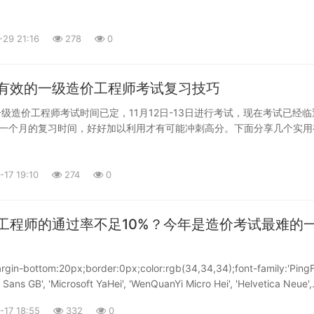
t-weight:bold;color:rgb(194,79,74);">第四个方面</span><br />我不
师是在我全职在家带孩子期间考取的，如果没有这个证书，我可能也无法
和时间允许的范围内，还是建议多考一些与你的职业相关的证。因为在备
回到职场做投标、智能化设计。<br />一级造价师是在全职期间过了三门
我们所学到的书本上的知识，可以拓展我们的视野。就像是原来我们一直
在上班后又考完了剩下的一科，取得了证书。我考的是安装专业的，所以
-29 21:16
278
0
看外面的世界，而考过的证就相当于又多开了一扇观察世界的窗户，这种
时候使用。但是我自己并没有专职做造价，平时编制项目清单以excel居
的感觉真的很棒。同样这种很棒的感觉也不是两三万块钱能买到的。所以
别人听说你有一建和一造，觉得发展的肯定很好，可是我自己心里清楚，证书只
能让你看到更多的精彩。<br /><br /><br /><span style="font-
想没有把它们应用得很好。如今，过了35岁，工作依旧在基层，很多能
有效的一级造价工程师考试复习技巧
ld;color:rgb(194,79,74);">第五个方面</span><br />在你的业余时间，
，在经济不景气的今天，想换工作都不知道往哪走。</p>
的副业，那真不建议你多考证，有这个时间多去挣点钱，多香。但是如果
年一级造价工程师考试时间已定，11月12日-13日进行考试，现在考试已经临
可做，为何不考个证赚点钱呢？就算给你一万一年，那也是收入，总比你
一个月的复习时间，好好加以利用才有可能冲刺高分。下面分享几个实用
所以，这个证，还是值钱。<br /><br /><br /><span style="font
师考试复习技巧：<br /><br /></p><p> 掌握大纲。大纲对于一
ld;color:rgb(194,79,74);">第六个方面</span><br />如果你有这些证书
习的重要性不言而喻，它主要起到一个引导的作用。我们正在复习的每一
，相对别的没有证书的同事，你绝对会引起领导的重视，只要这家公司想
考试大纲可以参考，在备考过程中的任何一个阶段，我们都要先把考试大
-17 19:10
274
0
是两三万块钱可以买得到的。所以，这个证，还是值钱。<br /><br />
做是为了搞清楚每个科目的大概考试出题范围，一般来说，在大纲里面，
前提下，无论从哪方面来说，一建和一造都是值钱的，而且还有很多潜在
试重点、难点，进行一定的说明，给自己一个大概的复习方向，不知道在
好处，就不再一一多说了。<br /><br />而在违法情况下呢，即使一年
因为一级造价工程师考试题都是根据考试大纲来出题的，所以掌握大纲内
工程师的通过率不足10%？今年是造价考试最难的
用费，那你也应该谢天谢地了，为什么？作为成年人，你应该有最基本的
重点、毫无针对性地复习。<br /></p><p><br /></p><p>通读教材
违法所得是怎么处理的？是要没收的！而你还有一块钱没被没收，不是应
考试了，没有时间去看教材，所以就完全把教材抛诸脑后。一级造价工程
？还有什么脸说证书不值钱了？再说了，君不知，还有多少人证书被骗去
点其实就是教材，其他的参考资料看得再多，都不如把教材内容掌握熟练
rgin-bottom:20px;border:0px;color:rgb(34,34,34);font-family:'Ping
不到还在想办法注销吗？<br /><br />我们再来返回去看这个问题，一
造价工程师考试教材的复习在任何阶段也都是很重要的，建议考生们先看
o Sans GB', 'Microsoft YaHei', 'WenQuanYi Micro Hei', 'Helvetica Neue',
？当然值，只是无法满足一部分想不劳而获的人的欲望罢了。<br /><br 
章按节，通读一遍教材，进一步熟悉教材各章节的大致内容，由于时间紧
serif;font-size:18px;text-align:justify;margin-top:0px;">22年一级
要你具备了考试所需要的条件，就要去考，考不考得过再说！但如果你是
-17 18:55
332
0
是能掌握多少就尽量掌握多少。</p><p><br />精读教材。所谓的精