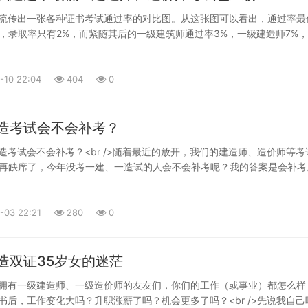
一年两三万还是有的。躺着给你两三万，你还嫌少？但是你要是被骗了，
上流传出一张各种证书考试通过率的对比图。从这张图可以看出，通过率最
值钱了。你要是因为找的机构不对而没拿到多少使用费，那你更没资格说
，录取率只有2%，而紧随其后的一级建筑师通过率3%，一级建造师7%
？<br /><br />有些人可能又说了，我的一建或者一造的证书用在正规
师、注册岩土考试等通过率都在10%左右！<br /><br />关于这些考试
才给五六百的补贴。这种情况确实存在。通常情况下，遇到这样的事只有
单看通过率，也要看报考条件，你像一级建造师只要有个大专学历的都能
是你的工资在这个公司已经相对较高了；二是你在施工单位考一造或者在
定要低一些，而注册岩土、结构，因为本身报考门槛就比较高，参加考试
-10 22:04
404
0
三是你对这个公司可能没啥贡献（好好想想你的实际能力是不是有问题）
所以通过率有10%已经不算低了！<br /><br />大家怎么看呢？</p><
中你的证而已，这种情况下，不压榨你还能压榨谁？你要不开心，完全可
uploads/question/20230110/627e1e0a64afe3a6bd6d621966a52179.
着这些补贴吧。<br /><br /><br /><span style="font-
0a64afe3a6bd6d621966a52179.jpg" /><br /></p>
造考试会不会补考？
ld;color:rgb(194,79,74);">第二个方面</span><br />是个人都能看出来
这个证是你以后做项目经理的必备条件之一。如果你想在这行长久地做下
一造考试会不会补考？<br />随着最近的放开，我们的建造师、造价师等考
，在以后的岁月里，你是想听到别人说你是个理论和实践相结合的项目经
再缺席了，今年没考一建、一造试的人会不会补考呢？我的答案是会补考
到别人说你是个连张证书都考不出来的项目经理呢？我相信，面对后者的
 />1.这三年每年都有好多个省份没有考试，甚至有些省份已经连续两年的考
成的心里落差或者尊严的损失不是两三万块钱能弥补的。所以，这个证，
过率基本每年都差不多，这样证书的增量就没有达到预期，整体来说证书
尊严。<br /><br /><br /><span style="font-
。<br />2.明年整体的经济形势是一个上升的趋势，特别是建筑行业这三
-03 22:21
280
0
ld;color:rgb(194,79,74);">第三个方面</span><br />现在考试的年限门
大批行业内的人员转行，明年建筑行业会快速复苏，就会需要大量建筑人
低了。知道这意味着什么吗？意味着每年将会有大量的人员成为建造师或
3.有一部分人已经有两年甚至有连续三年没参加上考试了，如果再没有补考对这
，你可能没法直观地体会对你的影响，那咱举个例子：试想一下，到某一
<br />我建议今年参加补考的小伙伴们，要继续复习，不要松懈，这是给
造双证35岁女的迷茫
人（你的上下级、朋友、同学等）都有一建或者一造了，就你没有，你还
多复习几个月好机会。</p>
吗？那时你肯定会想，要是能有这个证书该多好啊，就算一分补贴不给你
问拥有一级建造师、一级造价师的友友们，你们的工作（或事业）都怎么样
，这个证，不仅值钱，还能让你有面。<br /><br /><br /><span
得证书后，工作变化大吗？升职涨薪了吗？机会更多了吗？<br />先说我自己