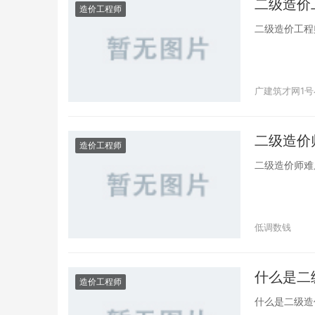
二级造价
只能一个个安
造价工程师
显的就是计量
始人手一本了。<br 
/><span 
二级造价工程
spacing:
通过率也有所下降。<
style="co
bottom:18px;
一，加之造价
Sans GB', 'Mi
现在的行情来看
serif;font-si
广建筑才网1号
style="co
src="/uploa
能复苏的。</spa
alt="1c9ab3
bottom:18px;
top:20px;mar
二级造价
Sans GB', 'Mi
造价工程师
SC', 'Hiragin
serif;font-si
Arial, san
二级造价师难
src="/uploa
实不论行业，
alt="dc24a8
多加记忆，多
top:20px;mar
力，为各位备考的小
SC', 'Hiragin
style="bo
低调数钱
Arial, sans-s
style="
spacing
</span></p
级资质认定”。</s
什么是二
bottom:18px;
造价工程师
Sans GB', 'Mi
什么是二级造
serif;font-si