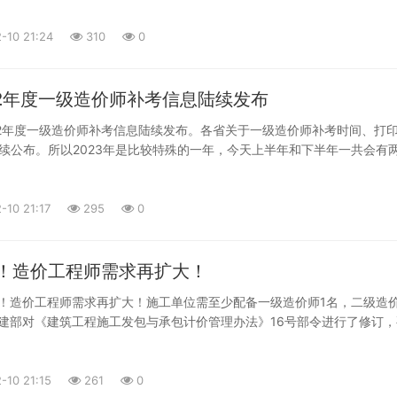
经济就是听的他和他小舅子不得不说的故事考过的，感觉达江还是不错的
-10 21:24
310
0
的造价复习群，拉进去提高学习的效率，分享一下学习的资料和经验！<br 
的影响，公司裁员降薪，心情浮躁焦虑，也只有学习考证才能得到一点点
22年度一级造价师补考信息陆续发布
ds/question/20230210/bce9fa904efa12912ecbe49312a299d2.jpg"
022年度一级造价师补考信息陆续发布。各省关于一级造价师补考时间、打
904efa12912ecbe49312a299d2.jpg" /><br /></p>
续公布。所以2023年是比较特殊的一年，今天上半年和下半年一共会有
这是挺有趣的一年两考现场。随着疫情的结束，我觉得以后再也不用担心
发生了。<br /> 我觉得题目难度应该会和2022年参考考试的
，本来造价师考试就是全国性质的考试，无论从考试规模还是关注度上考
-10 21:17
295
0
平公正问题。所有希望能参加补考的各位都好好加油，珍惜这次考试机会
冲刺。。。。<br /> 有人说造价咨询资质取消了，造价师考试含
没有用了等等云云。我觉得只要是你干这行的还是必须要有一个证书，因
！造价工程师需求再扩大！
中能系统的、理论的、全面的学习一遍工程造价专业最全面的知识体系。<
好！造价工程师需求再扩大！施工单位需至少配备一级造价师1名，二级造价
/>住建部对《建筑工程施工发包与承包计价管理办法》16号部令进行了修订
<p><img
/>工程造价成果文件必须加盖企业公章，编制人和审核人分别签字加盖注册造
ds/question/20230210/9261617a35ec80bec39fc3eb6170cb07.png"
，意味着施工单位也必须配置注册造价工程师，预计最少是一造一个，二
7a35ec80bec39fc3eb6170cb07.png" /><br /></p>
/>这也就意味着造价工程师的刚性需求扩大了，造价工程师们又多一个就业的
-10 21:15
261
0