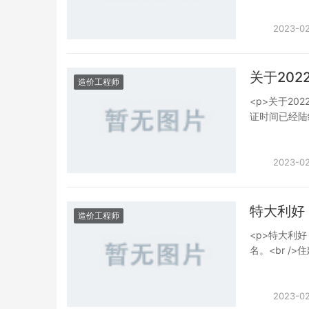
件，因为一建
<br /> 在这，请教考过造价的大神们，给点指点和建议，怎么学习才能一次性通过？顺便，
2023-02
有没有高质量
如今，大环境
籍！<br /> 工程人，真的太难了！考证的工程人，真的太难太难了！</p><p><img
关于20
造价工程师
src="/uploa
<p>关于2
alt="bce9fa
证时间已经陆
造价师考试，
师考试、一建考试取消的情况
省份难度始终
2023-02
必须要考虑公
有两个月的时间，这是一场
金量下降了，
特大利好
造价工程师
在学习的过程
<p>特大利
/> 造价人，干就完了。。。。<br /> 这一行你发不了财，致不来富。养活一家老小还是没
名。<br 
问题的。</p>
求：<br 
src="/uploa
程师执业印章
alt="926161
个！<br 
2023-02