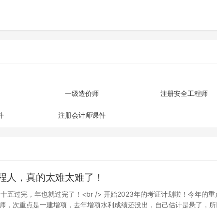
一级造价师
注册安全工程师
件
注册会计师课件
程人，真的太难太难了！
也就过完了！<br /> 开始2023年的考证计划啦！今年的重点任
师，次重点是一建增项，去年增项水利成绩还没出，自己估计是悬了，所
开始学习造价的科目，先从管理开始学习，听达江的课