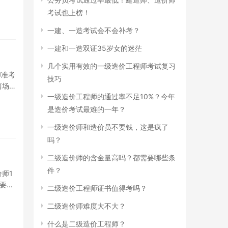
！
考试也上榜！
一建、一造考试会不会补考？
/>
慰
一建和一造双证35岁女的迷茫
几个实用有效的一级造价工程师考试复习
印准考
技巧
两场
一级造价工程师的通过率不足10%？今年
造价
是造价考试最难的一年？
虑，
一级造价师和造价员不要钱，这是疯了
。还
吗？
为你
二级造价师的含金量高吗？都需要哪些条
br
件？
师1
，要
二级造价工程师证书值得考吗？
价工
二级造价师难度大不大？
造一
选
什么是二级造价工程师？