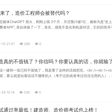
GPT来了，造价工程师会被替代吗？
交媒体ChatGPT 很火，刚刚上线 2个月，月活预计破1亿，被称为是“史
费者APP”, 亲自体验了一下，首先，感觉不是在和机器对话，它的回答并
拼凑。其次是它的回答似懂非懂，不懂的也能和你胡侃一阵子。再次，看
在自然语言处理方面的重大进步，已经超出大部分人认知的聊天机器人。<br 
GPT的回答，造价工程师被替代完全可能，你相信吗？<br />造价工程师
-10 21:07
296
0
 />答：完全可能，随着新技术的出现，一些职业被自动化，计算机程序可以
造价工程师才能完成的工作，因此部分造价工程师可能被会被取代。<br /
造价工作会被替代？<br />答：许多常见的造价工作，如报价管理和报价
造真的不值钱了？你信吗？你要认真的话，你就输
预算分析软件和报价软件来实现自动化，因此这些工作可能被自动化系统
说一建和一造已经不值钱了，我是看了这样的话就想笑。<br /><br /><br 
>能在具体一点吗？<br />答：其他可能被自动化的造价工作包括：材料采购
呢，要么就是站着说话不腰疼的人（考不过的或者考过但没法用的人），
判，成本控制，以及支出记录和报告管理。也可以使用自动化工具来实现
两百挂靠费就高兴的不行、少给个一两百挂靠费就难过的要命的主。你说
付清单，以及合同管理等。</p>
？<br /><br />因此，你就当成笑话听听好了。<br /><br />而实
证书只会越来越值钱，不值钱的是违法挂靠的这种行为和人的欲望。<br /
-29 10:14
336
0
？咱从以下几方面仔细思考下。<br /><br /><span style="font-
ld;color:rgb(194,79,74);">第一个方面</span><br />如果你是想挂靠，
不同的时间点、不同的挂靠单位，给的挂靠的价格肯定是不一样的。但是
试通过率最低！建造师、造价师考试也上榜！