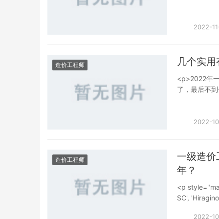
style="fon
我的一级建造
证，但在能力
职六年后还能
书的过程中，
后去上班了，
2022-11
过一扇窗户来
中偶尔投标的
角度认识世界
<br />
个证，不仅值钱，还
个证书，我好
几个实用
weight:bo
造价工程师
有提升得很好
有别的很挣钱
<p>2022
时间，又无事
了，最后不到
间白白浪费了强啊。
的一级造价工程
weight:bo
工程师考试复
在相同条件下
目都有对应的
2022-10
发展。而这也不
悉一遍，这样
此，在合法的
针对各科的考
是金钱能衡量的
复习中抓瞎。
一级造价
造价工程师
你一块钱的使
我们也不会毫无
年？
常识了，对于
觉得马上就要
心的飞起来吗
试命题的立足
<p style="ma
不仅一分钱都拿
所以对于一级
SC', 'Hiragin
者一造还值钱吗
目录，然后按
Arial, sans-
综上所述，只
2022-10
所以这个时候，