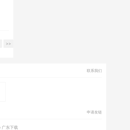
"
gin-
Fang
-
一级造
>>
怨工
联系我们
in-
Fang
-
工程师
申请友链
-
me 广东下载