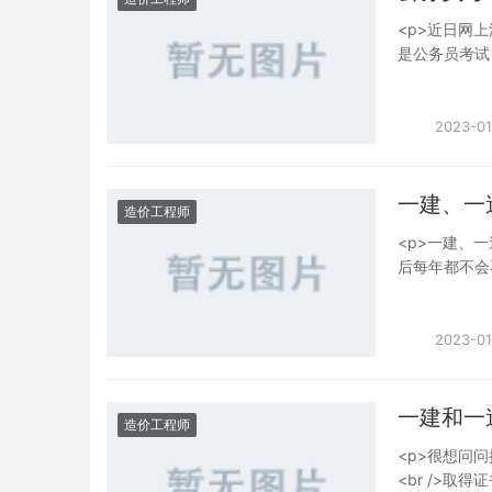
浙沪这一带，
<p>近日网
不能说证书不
是公务员考试
不值钱了。对吧
的各类注册会计
司里，每个月
率，其实不能
三个原因：一
考，通过率肯
2023-01
单位考一建；
多数是本科生，
们要你就是看
<img src="/
槽。否则就安心的拿
alt="627e1e
一建、一
weight:bo
造价工程师
一是个趋势。
<p>一建、
那你试想一下
后每年都不会
呢，还是想听
因有三<br
情况，由此造
期了，但是通
值钱，还能给你些许
少于市场需求
2023-01
weight:bo
经坠入谷底，
业门槛越来越
<br />
价师。这样说
人有失公允。
一建和一
你身边的所有
造价工程师
个能比其他人
在这行混下去
<p>很想问
都能乐开花。所以
<br />取