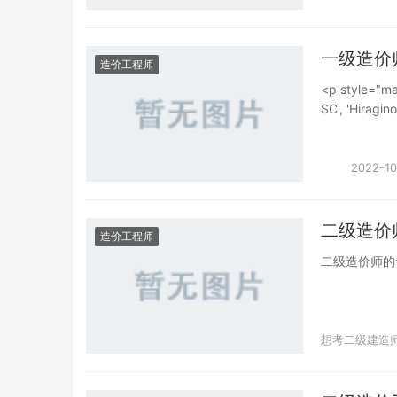
考期临近，很
那些说证书烂大
材，也就是抛
style="fo
于智者，学习使人
这一般是建立
考的必要吗？</
<br />
一级造价
是为了分辨出
top:20px;mar
造价工程师
最简单的途径！
住，可以每天
SC', 'Hiragin
<p style="ma
呢？</p>
<p><br 
Arial, sans-
SC', 'Hiragin
退，一遇到难
分地区通过率情况</
Arial, sans-s
造价工程师考
bottom:18px;
style="bo
热情，而越往
Sans GB', 'Mi
己老婆的一级
2022-10
价工程师备考
serif;font-si
一年的社保快
src="/uploa
<span style
alt="86c591
style="margi
二级造价
top:20px;mar
造价工程师
SC', 'Hiragin
SC', 'Hiragin
二级造价师的
Arial, sans-s
Arial, san
src="/uploa
差）</p><p st
alt="633af2
bottom:20px;
top:20px;mar
Sans GB', 'Mi
想考二级建造
GB', 'Microso
serif;font-s
size:18px;te
数据可以看出，
style="c
乏可能是因为