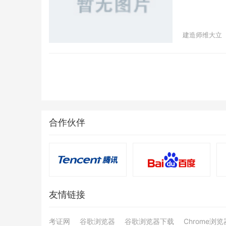
src="/uploa
alt="035a4e
top:20px;mar
建造师维大立
SC', 'Hiragin
Arial, sans-s
spacing
价师、注册中
作难找。</span
bottom:18px;
Sans GB', 'Mi
serif;font-si
合作伙伴
src="/uploa
alt="3b385c
top:20px;mar
SC', 'Hiragin
Arial, sans-s
spacing
友情链接
岗位，现场来了1
bottom:18px;
Sans GB', 'Mi
考证网
谷歌浏览器
谷歌浏览器下载
Chrome浏